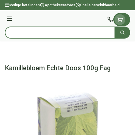
Ga naar de inhoud
Veilige betalingen
Apothekersadvies
Snelle beschikbaarheid
Menu
Zoek
Product, merk, categorie...
Kamillebloem Echte Doos 100g Fag