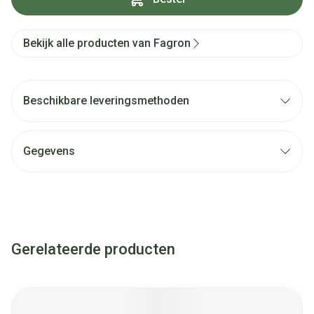
Bekijk alle producten van Fagron
Beschikbare leveringsmethoden
Gegevens
Gerelateerde producten
Navigeren door de elementen van de carrousel is mogelijk met
Druk om carrousel over te slaan
Druk op om naar carrouselnavigatie te gaan