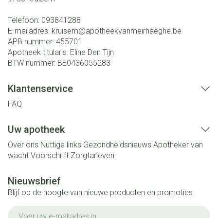
Telefoon:
093841288
E-mailadres:
kruisem@
apotheekvanmeirhaeghe.be
APB nummer:
455701
Apotheek titularis:
Eline Den Tijn
BTW nummer:
BE0436055283
Klantenservice
FAQ
Uw apotheek
Over ons
Nuttige links
Gezondheidsnieuws
Apotheker van
wacht
Voorschrift
Zorgtarieven
Nieuwsbrief
Blijf op de hoogte van nieuwe producten en promoties
E-mail adres