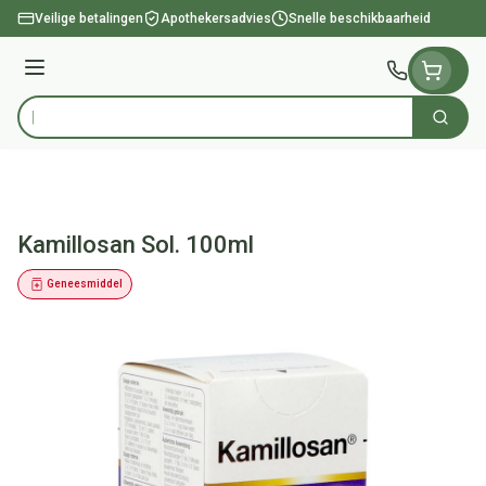
Ga naar de inhoud
Veilige betalingen
Apothekersadvies
Snelle beschikbaarheid
Menu
Zoek
Product, merk, categorie...
Kamillosan Sol. 100ml
Geneesmiddel