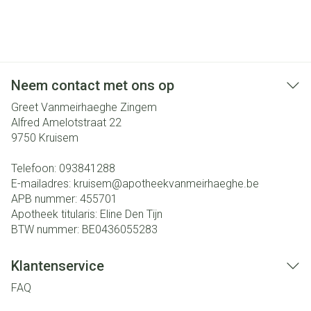
Neem contact met ons op
Greet Vanmeirhaeghe Zingem
Alfred Amelotstraat 22
9750
Kruisem
Telefoon:
093841288
E-mailadres:
kruisem@
apotheekvanmeirhaeghe.be
APB nummer:
455701
Apotheek titularis:
Eline Den Tijn
BTW nummer:
BE0436055283
Klantenservice
FAQ