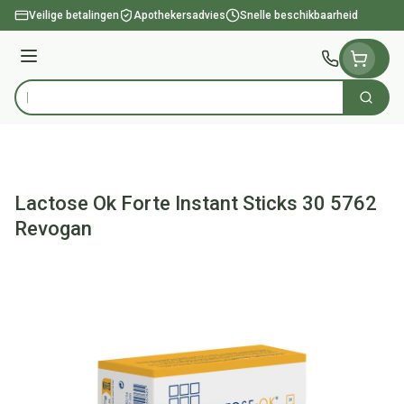
Ga naar de inhoud
Veilige betalingen
Apothekersadvies
Snelle beschikbaarheid
Menu
Zoek
Product, merk, categorie...
Lactose Ok Forte Instant Sticks 30 5762
Revogan