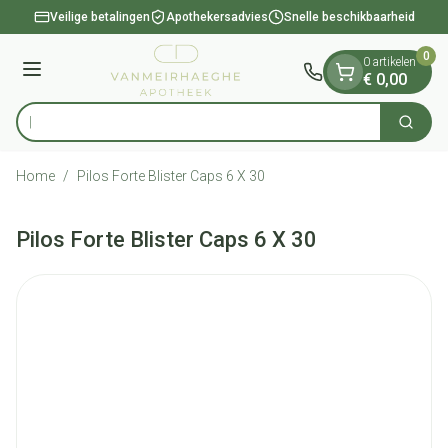
Dia 1 van 1
Ga naar de inhoud
Veilige betalingen
Apothekersadvies
Snelle beschikbaarheid
0
0 artikelen
Menu
€ 0,00
Op z
Zoek
Product, merk, categorie...
Home
/
Pilos Forte Blister Caps 6 X 30
Pilos Forte Blister Caps 6 X 30