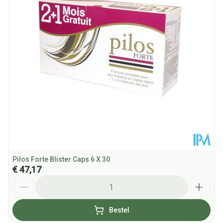
paardestaartextract
Behoud
Kamertemperatuur (15°C - 25°C)
Pilos Forte Blister Caps 6 X 30
€ 47,17
Aantal
Bestel