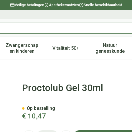
Veilige betalingen
Apothekersadvies
Snelle beschikbaarheid
Zwangerschap
Natuur
Vitaliteit 50+
, verzorging en hygiëne categorie
enu voor Dieet, voeding en vitamines categorie
Toon submenu voor Zwangerschap en kinderen ca
Toon submenu voor Vitaliteit 
Toon subm
en kinderen
geneeskunde
Proctolub Gel 30ml
Op bestelling
€ 10,47