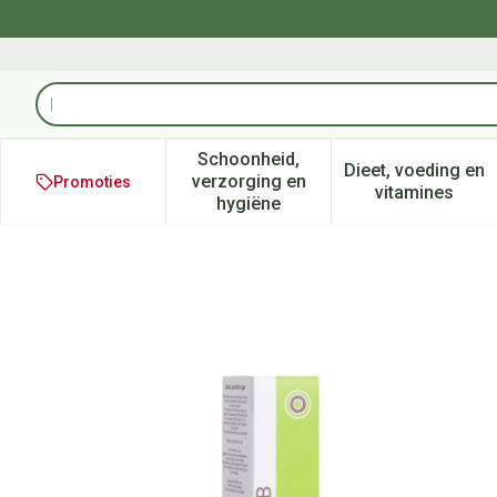
Ga naar de inhoud
Product, merk, categorie...
Schoonheid,
Dieet, voeding en
verzorging en
Promoties
Toon submenu voor Schoonheid
Toon subm
vitamines
hygiëne
Proctolub Gel 30ml