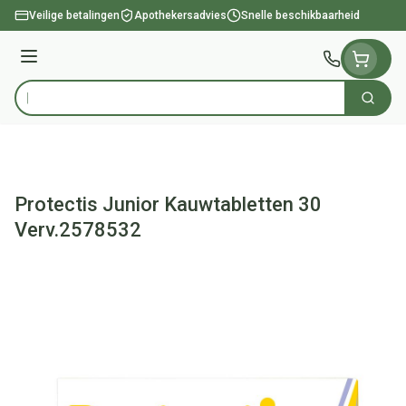
Ga naar de inhoud
Veilige betalingen
Apothekersadvies
Snelle beschikbaarheid
Menu
Zoek
Product, merk, categorie...
Protectis Junior Kauwtabletten 30
Verv.2578532