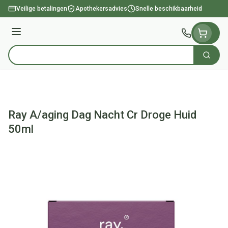
Ga naar de inhoud
Veilige betalingen
Apothekersadvies
Snelle beschikbaarheid
Menu
Zoek
Product, merk, categorie...
Ray A/aging Dag Nacht Cr Droge Huid
50ml