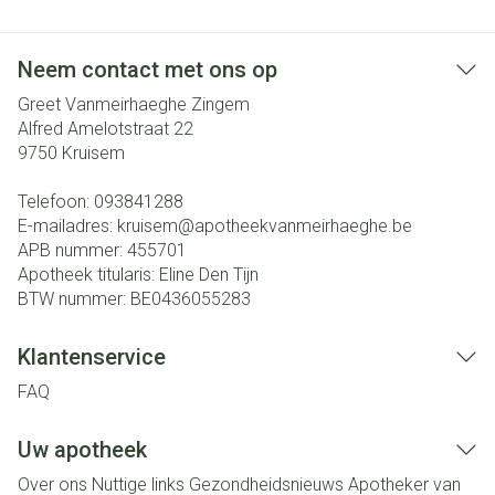
Neem contact met ons op
Greet Vanmeirhaeghe Zingem
Alfred Amelotstraat 22
9750
Kruisem
Telefoon:
093841288
E-mailadres:
kruisem@
apotheekvanmeirhaeghe.be
APB nummer:
455701
Apotheek titularis:
Eline Den Tijn
BTW nummer:
BE0436055283
Klantenservice
FAQ
Uw apotheek
Over ons
Nuttige links
Gezondheidsnieuws
Apotheker van