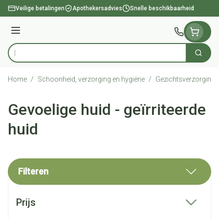
Ga naar de inhoud
Veilige betalingen
Apothekersadvies
Snelle beschikbaarheid
Menu
Zoek
Product, merk, categorie...
Home
/
Schoonheid, verzorging en hygiëne
/
Gezichtsverzorging
Gevoelige huid - geïrriteerde
huid
Filteren
Doorgaan naar productlijst
Prijs
filter