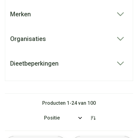
Merken
filter
Organisaties
filter
Dieetbeperkingen
filter
Producten
1
-
24
van
100
Sorteer op: