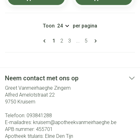
Toon
per pagina
Pagina's
U lees momenteel pagina
Pagina
Pagina
Pagina
1
2
3
...
5
Neem contact met ons op
Greet Vanmeirhaeghe Zingem
Alfred Amelotstraat 22
9750
Kruisem
Telefoon:
093841288
E-mailadres:
kruisem@
apotheekvanmeirhaeghe.be
APB nummer:
455701
Apotheek titularis:
Eline Den Tijn