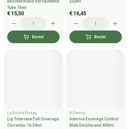
Beschermend Verzachtend
250ml
Tube 75ml
€ 15,50
€ 16,45
Aantal
Aantal
Bestel
Bestel
La Roche Posay
A-Derma
Lrp Toleriane Full Coverage
Aderma Exomega Control
Corrector 16 30ml
Melk Emolierend 400ml