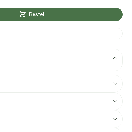
Bestel
elastische garen.