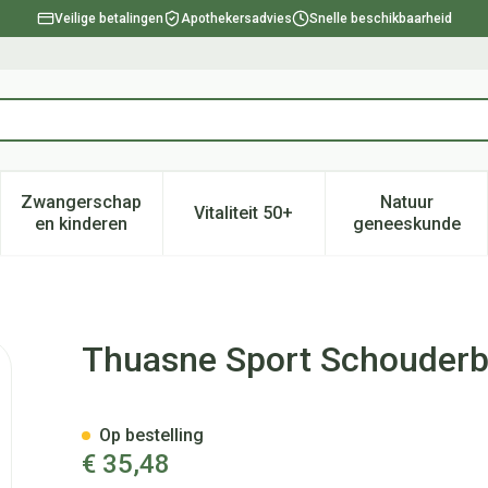
Veilige betalingen
Apothekersadvies
Snelle beschikbaarheid
Zwangerschap
Natuur
Vitaliteit 50+
, verzorging en hygiëne categorie
enu voor Dieet, voeding en vitamines categorie
Toon submenu voor Zwangerschap en kinderen ca
Toon submenu voor Vitaliteit 
Toon subm
en kinderen
geneeskunde
ce Neopreen Zwart M
Thuasne Sport Schouderb
Op bestelling
€ 35,48