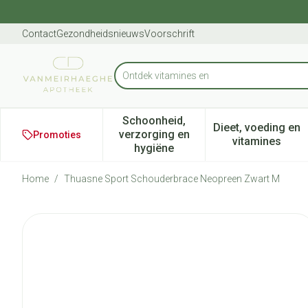
Ga naar de inhoud
Dia 1 van 1
Contact
Gezondheidsnieuws
Voorschrift
Product, merk, categorie...
Schoonheid,
Dieet, voeding en
verzorging en
Promoties
Toon submenu voor Schoonheid
Toon subm
vitamines
hygiëne
Home
/
Thuasne Sport Schouderbrace Neopreen Zwart M
Thuasne Sport Schouderbra