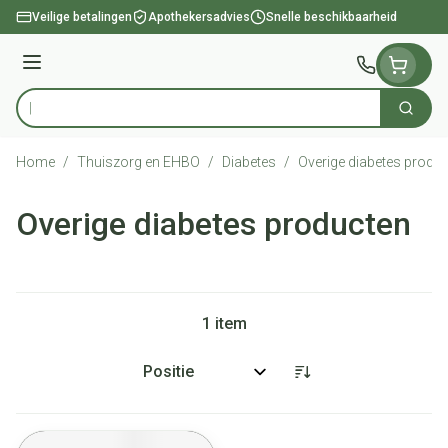
Ga naar de inhoud
Veilige betalingen
Apothekersadvies
Snelle beschikbaarheid
Menu
Zoek
Product, merk, categorie...
Home
/
Thuiszorg en EHBO
/
Diabetes
/
Overige diabetes produ
Overige diabetes producten
1
item
Sorteer op: