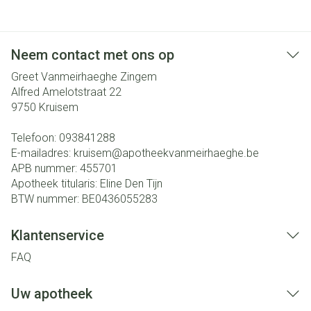
Neem contact met ons op
Greet Vanmeirhaeghe Zingem
Alfred Amelotstraat 22
9750
Kruisem
Telefoon:
093841288
E-mailadres:
kruisem@
apotheekvanmeirhaeghe.be
APB nummer:
455701
Apotheek titularis:
Eline Den Tijn
BTW nummer:
BE0436055283
Klantenservice
FAQ
Uw apotheek