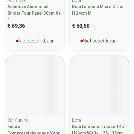
Actimove
Bota
Actimove Abdominal
Bota Lumbota Micro Ortho
Binder Four Panel 30cm Xs
H 24cm M
1
€ 69,36
€ 50,50
Niet beschikbaar
Niet beschikbaar
3M, Futuro
Bota
Futuro
Bota Lumbota Tricosoft 4b
Compressiebandage Voor
H26cm Wit 3xl 125-135cm