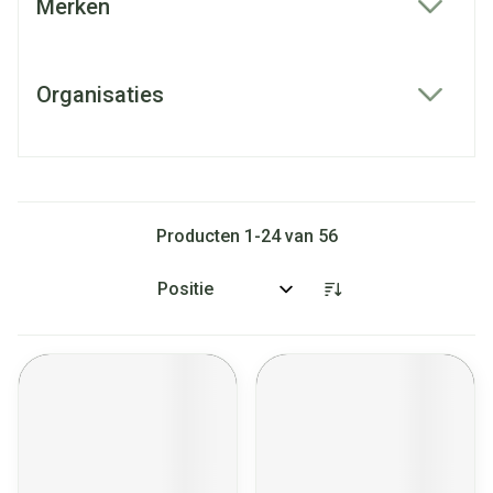
Merken
filter
Organisaties
filter
Producten
1
-
24
van
56
Sorteer op: