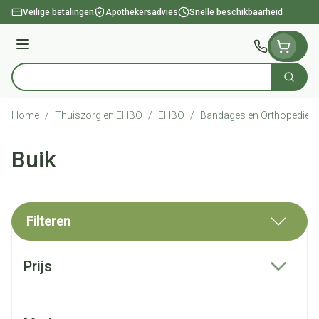
Ga naar de inhoud
Veilige betalingen
Apothekersadvies
Snelle beschikbaarheid
Menu
Zoek
Product, merk, categorie...
Home
/
Thuiszorg en EHBO
/
EHBO
/
Bandages en Orthopedie -
Buik
Filteren
Doorgaan naar productlijst
Prijs
filter