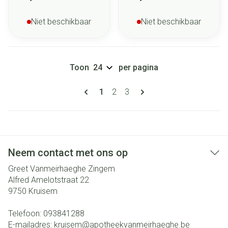
Niet beschikbaar
Niet beschikbaar
Toon
per pagina
Pagina's
U lees momenteel pagina
Pagina
Pagina
1
2
3
Neem contact met ons op
Greet Vanmeirhaeghe Zingem
Alfred Amelotstraat 22
9750
Kruisem
Telefoon:
093841288
E-mailadres:
kruisem@
apotheekvanmeirhaeghe.be