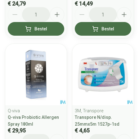
€ 24,79
€ 14,49
Aantal
Aantal
Bestel
Bestel
Q-viva
3M, Transpore
Q-viva Probiotic Allergen
Transpore N/disp.
Spray 180ml
25mmx5m 1527p-1sd
€ 29,95
€ 4,65
Aantal
Aantal