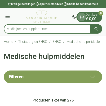
Dia 1 van 1
Ga naar de inhoud
Veilige betalingen
Apothekersadvies
Snelle beschikbaarheid
0
0 artikelen
Menu
€ 0,00
Medici
Zoek
Product, merk, categorie...
Home
/
Thuiszorg en EHBO
/
EHBO
/
Medische hulpmiddelen
Medische hulpmiddelen
Filteren
Producten
1
-
24
van
278