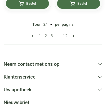
Bestel
Bestel
Toon
per pagina
Pagina's
U lees momenteel pagina
Pagina
Pagina
Pagina
1
2
3
...
12
Neem contact met ons op
Klantenservice
Uw apotheek
Nieuwsbrief