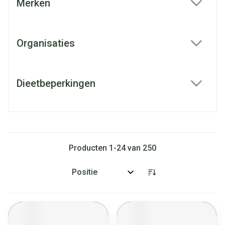
Merken
filter
Organisaties
filter
Dieetbeperkingen
filter
Producten
1
-
24
van
250
Sorteer op: