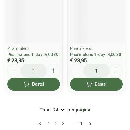
Pharmalens
Pharmalens
Pharmalens 1-day -6,00 30
Pharmalens 1-day -4,00 30
€ 23,95
€ 23,95
Aantal
Aantal
Bestel
Bestel
Toon
per pagina
Pagina's
U lees momenteel pagina
Pagina
Pagina
Pagina
1
2
3
...
11