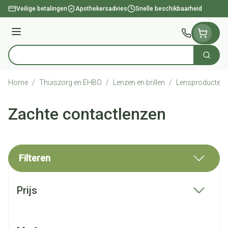
Ga naar de inhoud
Veilige betalingen
Apothekersadvies
Snelle beschikbaarheid
Menu
Zoek
Product, merk, categorie...
Home
/
Thuiszorg en EHBO
/
Lenzen en brillen
/
Lensproducten
Zachte contactlenzen
Filteren
Doorgaan naar productlijst
Prijs
filter