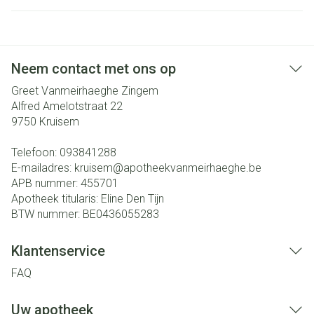
Neem contact met ons op
Greet Vanmeirhaeghe Zingem
Alfred Amelotstraat 22
9750
Kruisem
Telefoon:
093841288
E-mailadres:
kruisem@
apotheekvanmeirhaeghe.be
APB nummer:
455701
Apotheek titularis:
Eline Den Tijn
BTW nummer:
BE0436055283
Klantenservice
FAQ
Uw apotheek