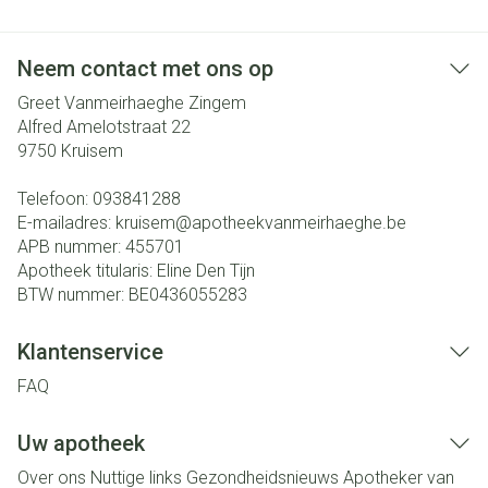
Neem contact met ons op
Greet Vanmeirhaeghe Zingem
Alfred Amelotstraat 22
9750
Kruisem
Telefoon:
093841288
E-mailadres:
kruisem@
apotheekvanmeirhaeghe.be
APB nummer:
455701
Apotheek titularis:
Eline Den Tijn
BTW nummer:
BE0436055283
Klantenservice
FAQ
Uw apotheek
Over ons
Nuttige links
Gezondheidsnieuws
Apotheker van