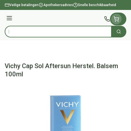
Ga naar de inhoud
Veilige betalingen
Apothekersadvies
Snelle beschikbaarheid
Menu
Zoek
Product, merk, categorie...
Vichy Cap Sol Aftersun Herstel. Balsem
100ml