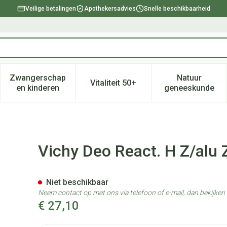
Veilige betalingen
Apothekersadvies
Snelle beschikbaarheid
Zwangerschap
Natuur
Vitaliteit 50+
, verzorging en hygiëne categorie
enu voor Dieet, voeding en vitamines categorie
Toon submenu voor Zwangerschap en kinderen ca
Toon submenu voor Vitaliteit 
Toon subm
en kinderen
geneeskunde
ut Stick 24u Duo 2x40ml
Vichy Deo React. H Z/alu
Niet beschikbaar
Neem contact op met ons via telefoon of e-mail, dan bekijke
€ 27,10