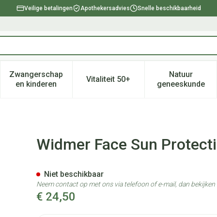
Veilige betalingen
Apothekersadvies
Snelle beschikbaarheid
Zwangerschap
Natuur
Vitaliteit 50+
, verzorging en hygiëne categorie
enu voor Dieet, voeding en vitamines categorie
Toon submenu voor Zwangerschap en kinderen ca
Toon submenu voor Vitaliteit 
Toon subm
en kinderen
geneeskunde
Anti-ageing 30 50ml
Widmer Face Sun Protecti
Niet beschikbaar
Neem contact op met ons via telefoon of e-mail, dan bekijke
€ 24,50