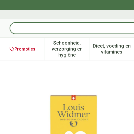
Ga naar de inhoud
Product, merk, categorie...
Schoonheid,
Dieet, voeding en
verzorging en
Promoties
Toon submenu voor Schoonheid
Toon subm
vitamines
hygiëne
Widmer Face Sun Protection 