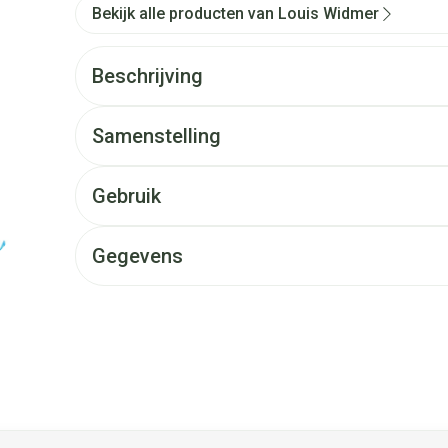
Bekijk alle producten van Louis Widmer
Beschrijving
Samenstelling
Gebruik
Gegevens
et de tabtoets. Je kunt de carrousel overslaan of direct naar d