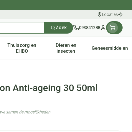
Locaties
Oversc
Zoek
093841288
Klant menu
Thuiszorg en
Dieren en
Geneesmiddelen
tegorie
50+ categorie
enu voor Natuur geneeskunde categorie
Toon submenu voor Thuiszorg en EHBO categorie
Toon submenu voor Dieren en 
Toon subm
EHBO
insecten
on Anti-ageing 30 50ml
n we samen de mogelijkheden.