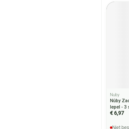
Nuby
Nûby Zac
lepel - 3
€ 6,97
Niet be