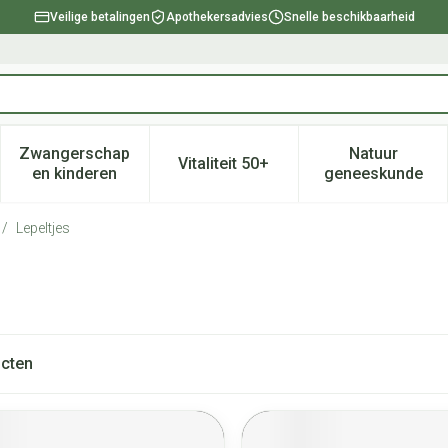
Veilige betalingen
Apothekersadvies
Snelle beschikbaarheid
Zwangerschap
Natuur
Vitaliteit 50+
, verzorging en hygiëne categorie
enu voor Dieet, voeding en vitamines categorie
Toon submenu voor Zwangerschap en kinderen ca
Toon submenu voor Vitaliteit 
Toon subm
en kinderen
geneeskunde
/
Lepeltjes
cten