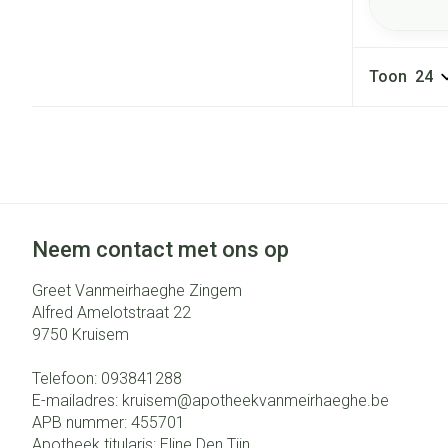
Toon
Neem contact met ons op
Greet Vanmeirhaeghe Zingem
Alfred Amelotstraat 22
9750
Kruisem
Telefoon:
093841288
E-mailadres:
kruisem@
apotheekvanmeirhaeghe.be
APB nummer:
455701
Apotheek titularis:
Eline Den Tijn