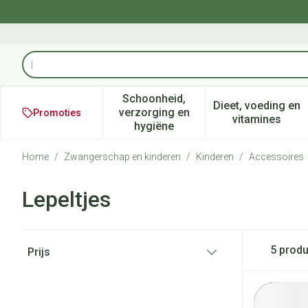
Ga naar de inhoud
Product, merk, categorie...
Schoonheid,
Dieet, voeding en
verzorging en
Promoties
Toon submenu voor Schoonheid
Toon subm
vitamines
hygiëne
Home
/
Zwangerschap en kinderen
/
Kinderen
/
Accessoires
Lepeltjes
Doorgaan naar productlijst
5
produ
Prijs
filter