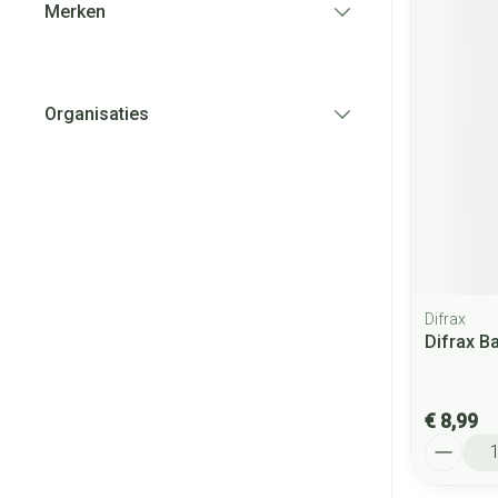
Merken
filter
Organisaties
filter
Difrax
Difrax B
€ 8,99
Aantal