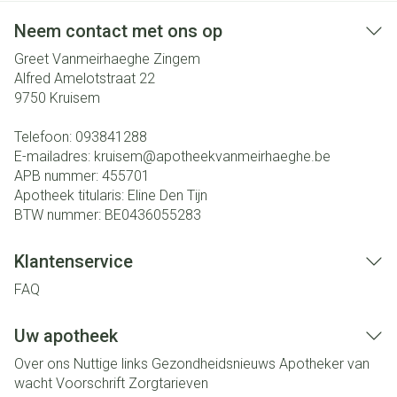
Neem contact met ons op
Greet Vanmeirhaeghe Zingem
Alfred Amelotstraat 22
9750
Kruisem
Telefoon:
093841288
E-mailadres:
kruisem@
apotheekvanmeirhaeghe.be
APB nummer:
455701
Apotheek titularis:
Eline Den Tijn
BTW nummer:
BE0436055283
Klantenservice
FAQ
Uw apotheek
Over ons
Nuttige links
Gezondheidsnieuws
Apotheker van
wacht
Voorschrift
Zorgtarieven