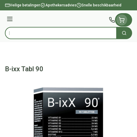
Ga naar de inhoud
Veilige betalingen
Apothekersadvies
Snelle beschikbaarheid
Menu
Zoek
Product, merk, categorie...
B-ixx Tabl 90