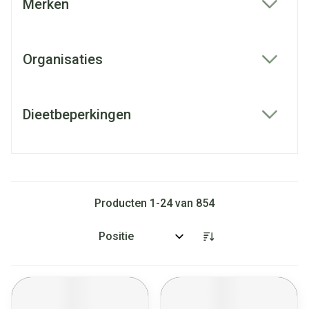
Merken
filter
Organisaties
filter
Dieetbeperkingen
filter
Producten
1
-
24
van
854
Sorteer op: