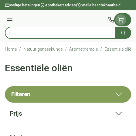
Ga naar de inhoud
Veilige betalingen
Apothekersadvies
Snelle beschikbaarheid
Menu
Zoek
Product, merk, categorie...
Home
/
Natuur geneeskunde
/
Aromatherapie
/
Essentiële oliën
Essentiële oliën
Filteren
Doorgaan naar productlijst
Prijs
filter