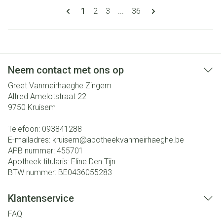
Pagina's
U lees momenteel pagina
Pagina
Pagina
Pagina
1
2
3
...
36
Neem contact met ons op
Greet Vanmeirhaeghe Zingem
Alfred Amelotstraat 22
9750
Kruisem
Telefoon:
093841288
E-mailadres:
kruisem@
apotheekvanmeirhaeghe.be
APB nummer:
455701
Apotheek titularis:
Eline Den Tijn
BTW nummer:
BE0436055283
Klantenservice
FAQ