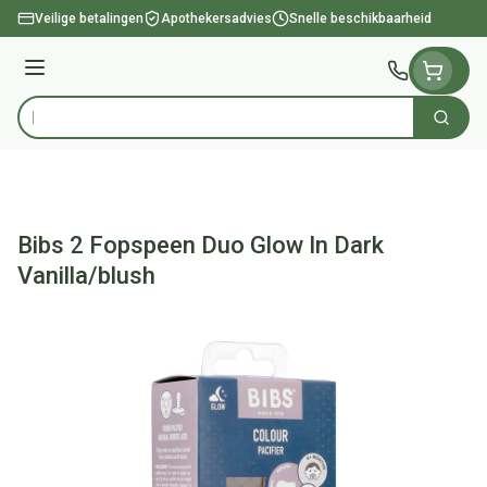
Ga naar de inhoud
Veilige betalingen
Apothekersadvies
Snelle beschikbaarheid
Menu
Zoek
Product, merk, categorie...
Bibs 2 Fopspeen Duo Glow In Dark
Vanilla/blush