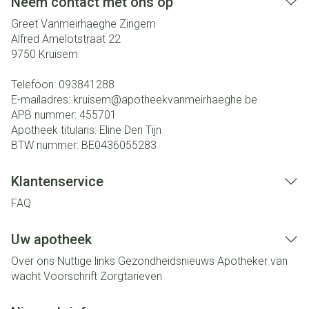
Neem contact met ons op
Greet Vanmeirhaeghe Zingem
Alfred Amelotstraat 22
9750
Kruisem
Telefoon:
093841288
E-mailadres:
kruisem@
apotheekvanmeirhaeghe.be
APB nummer:
455701
Apotheek titularis:
Eline Den Tijn
BTW nummer:
BE0436055283
Klantenservice
FAQ
Uw apotheek
Over ons
Nuttige links
Gezondheidsnieuws
Apotheker van
wacht
Voorschrift
Zorgtarieven