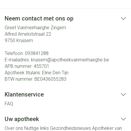
Neem contact met ons op
Greet Vanmeirhaeghe Zingem
Alfred Amelotstraat 22
9750
Kruisem
Telefoon:
093841288
E-mailadres:
kruisem@
apotheekvanmeirhaeghe.be
APB nummer:
455701
Apotheek titularis:
Eline Den Tijn
BTW nummer:
BE0436055283
Klantenservice
FAQ
Uw apotheek
Over ons
Nuttige links
Gezondheidsnieuws
Apotheker van