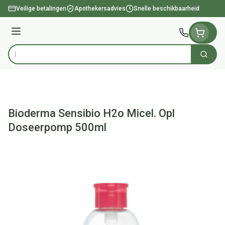
Ga naar de inhoud
Veilige betalingen
Apothekersadvies
Snelle beschikbaarheid
Menu
Zoek
Product, merk, categorie...
Bioderma Sensibio H2o Micel. Opl
Doseerpomp 500ml