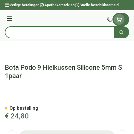
Ga naar de inhoud
Veilige betalingen
Apothekersadvies
Snelle beschikbaarheid
Menu
Zoek
Product, merk, categorie...
Bota Podo 9 Hielkussen Silicone 5mm S
1paar
Bota Podo 9 Hielkussen Silic
Op bestelling
€ 24,80
Aantal