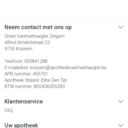
Neem contact met ons op
Greet Vanmeirhaeghe Zingem
Alfred Amelotstraat 22
9750
Kruisem
Telefoon:
093841288
E-mailadres:
kruisem@
apotheekvanmeirhaeghe.be
APB nummer:
455701
Apotheek titularis:
Eline Den Tijn
BTW nummer:
BE0436055283
Klantenservice
FAQ
Uw apotheek