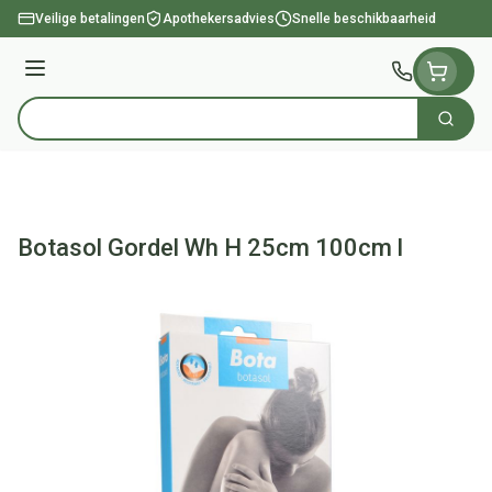
Ga naar de inhoud
Veilige betalingen
Apothekersadvies
Snelle beschikbaarheid
Menu
Zoek
Product, merk, categorie...
Botasol Gordel Wh H 25cm 100cm l