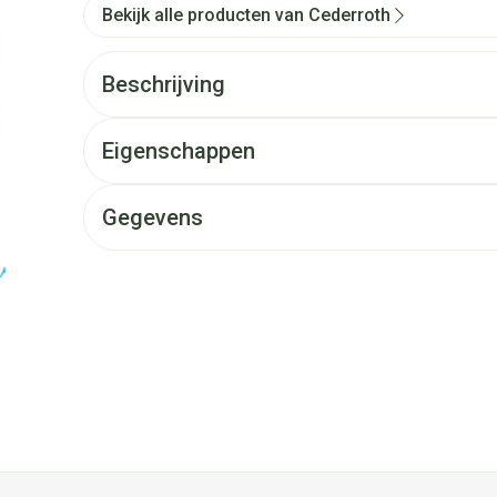
Bekijk alle producten van Cederroth
Beschrijving
Eigenschappen
Gegevens
et de tabtoets. Je kunt de carrousel overslaan of direct naar d