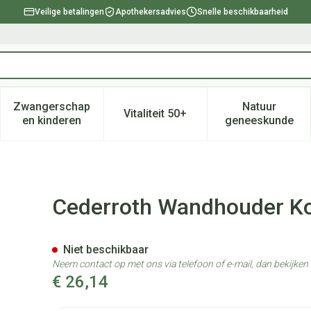
Veilige betalingen
Apothekersadvies
Snelle beschikbaarheid
Zwangerschap
Natuur
Vitaliteit 50+
, verzorging en hygiëne categorie
enu voor Dieet, voeding en vitamines categorie
Toon submenu voor Zwangerschap en kinderen ca
Toon submenu voor Vitaliteit 
Toon subm
en kinderen
geneeskunde
rs
Cederroth Wandhouder Ko
Niet beschikbaar
Neem contact op met ons via telefoon of e-mail, dan bekijke
€ 26,14