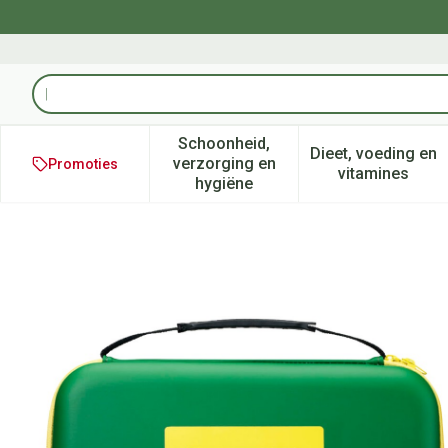
Ga naar de inhoud
Product, merk, categorie...
Schoonheid,
Dieet, voeding en
verzorging en
Promoties
Toon submenu voor Schoonheid
Toon subm
vitamines
hygiëne
Cederroth Wandhouder Koffe