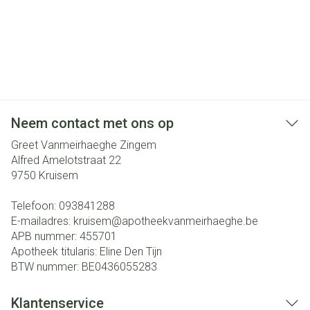
Neem contact met ons op
Greet Vanmeirhaeghe Zingem
Alfred Amelotstraat 22
9750
Kruisem
Telefoon:
093841288
E-mailadres:
kruisem@
apotheekvanmeirhaeghe.be
APB nummer:
455701
Apotheek titularis:
Eline Den Tijn
BTW nummer:
BE0436055283
Klantenservice