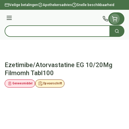
Ga naar de inhoud
Veilige betalingen
Apothekersadvies
Snelle beschikbaarheid
Menu
Zoek
Product, merk, categorie...
Ezetimibe/Atorvastatine EG 10/20Mg
Filmomh Tabl100
Geneesmiddel
Op voorschrift