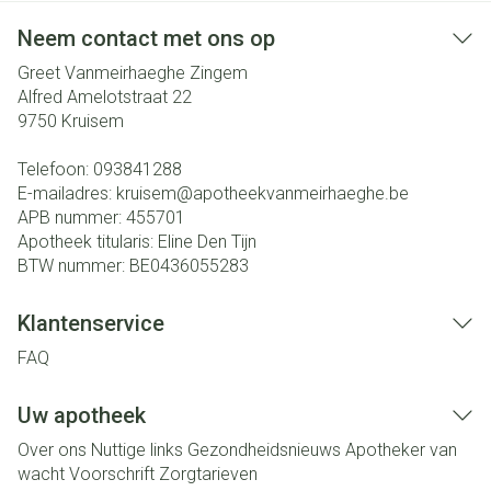
Neem contact met ons op
Greet Vanmeirhaeghe Zingem
Alfred Amelotstraat 22
9750
Kruisem
Telefoon:
093841288
E-mailadres:
kruisem@
apotheekvanmeirhaeghe.be
APB nummer:
455701
Apotheek titularis:
Eline Den Tijn
BTW nummer:
BE0436055283
Klantenservice
FAQ
Uw apotheek
Over ons
Nuttige links
Gezondheidsnieuws
Apotheker van
wacht
Voorschrift
Zorgtarieven