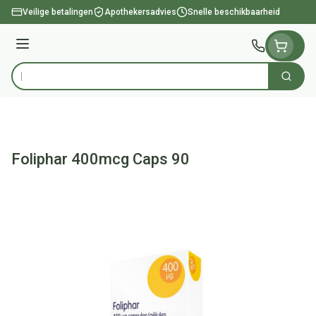
Ga naar de inhoud
Veilige betalingen
Apothekersadvies
Snelle beschikbaarheid
Menu
Zoek
Product, merk, categorie...
Foliphar 400mcg Caps 90