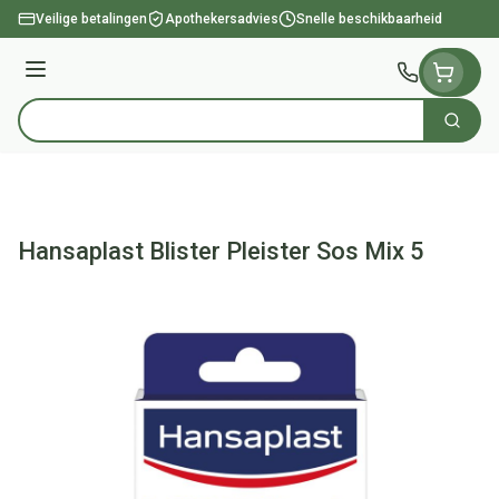
Ga naar de inhoud
Veilige betalingen
Apothekersadvies
Snelle beschikbaarheid
Menu
Zoek
Product, merk, categorie...
Hansaplast Blister Pleister Sos Mix 5