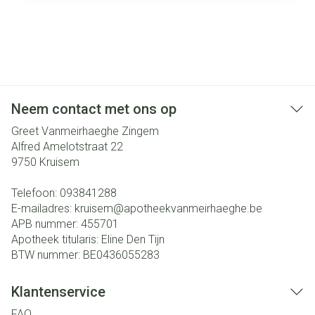
Neem contact met ons op
Greet Vanmeirhaeghe Zingem
Alfred Amelotstraat 22
9750
Kruisem
Telefoon:
093841288
E-mailadres:
kruisem@
apotheekvanmeirhaeghe.be
APB nummer:
455701
Apotheek titularis:
Eline Den Tijn
BTW nummer:
BE0436055283
Klantenservice
FAQ