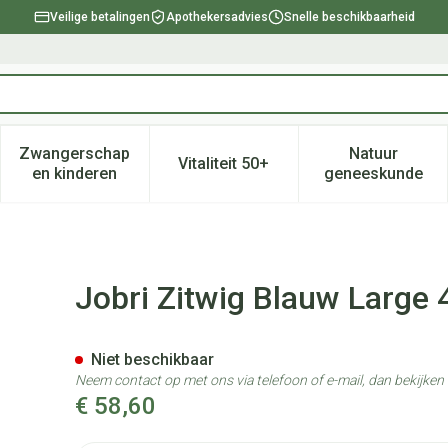
Veilige betalingen
Apothekersadvies
Snelle beschikbaarheid
Zwangerschap
Natuur
Vitaliteit 50+
, verzorging en hygiëne categorie
enu voor Dieet, voeding en vitamines categorie
Toon submenu voor Zwangerschap en kinderen ca
Toon submenu voor Vitaliteit 
Toon subm
en kinderen
geneeskunde
1x43x8cm
Jobri Zitwig Blauw Larg
Niet beschikbaar
Neem contact op met ons via telefoon of e-mail, dan bekijke
€ 58,60