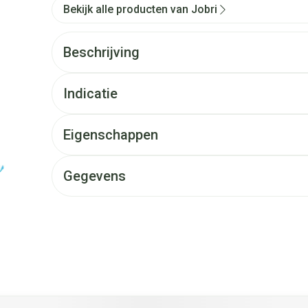
Bekijk alle producten van Jobri
Beschrijving
Indicatie
Eigenschappen
Gegevens
et de tabtoets. Je kunt de carrousel overslaan of direct naar d