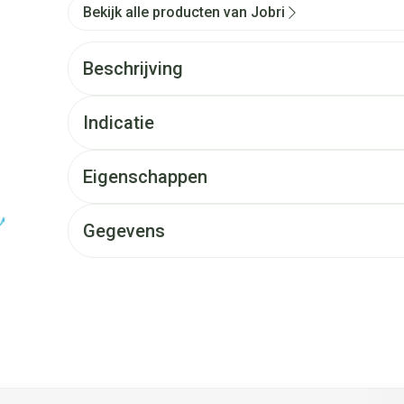
Bekijk alle producten van Jobri
Beschrijving
Indicatie
Eigenschappen
Gegevens
et de tabtoets. Je kunt de carrousel overslaan of direct naar d