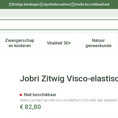
Veilige betalingen
Apothekersadvies
Snelle beschikbaarheid
Zwangerschap
Natuur
Vitaliteit 50+
, verzorging en hygiëne categorie
enu voor Dieet, voeding en vitamines categorie
Toon submenu voor Zwangerschap en kinderen ca
Toon submenu voor Vitaliteit 
Toon subm
en kinderen
geneeskunde
Zwart Universeel
Jobri Zitwig Visco-elastis
Niet beschikbaar
Neem contact op met ons via telefoon of e-mail, dan bekijke
€ 82,80