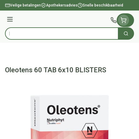
Ga naar de inhoud
Veilige betalingen
Apothekersadvies
Snelle beschikbaarheid
Menu
Zoek
Product, merk, categorie...
Oleotens 60 TAB 6x10 BLISTERS