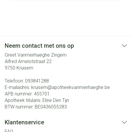
Neem contact met ons op
Greet Vanmeirhaeghe Zingem
Alfred Amelotstraat 22
9750
Kruisem
Telefoon:
093841288
E-mailadres:
kruisem@
apotheekvanmeirhaeghe.be
APB nummer:
455701
Apotheek titularis:
Eline Den Tijn
BTW nummer:
BE0436055283
Klantenservice
FAQ