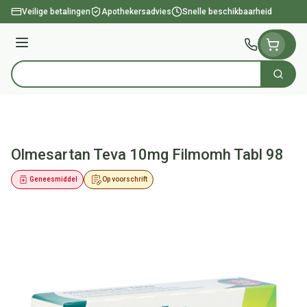
Ga naar de inhoud
Veilige betalingen
Apothekersadvies
Snelle beschikbaarheid
Menu
Zoek
Product, merk, categorie...
Olmesartan Teva 10mg Filmomh Tabl 98
Geneesmiddel
Op voorschrift