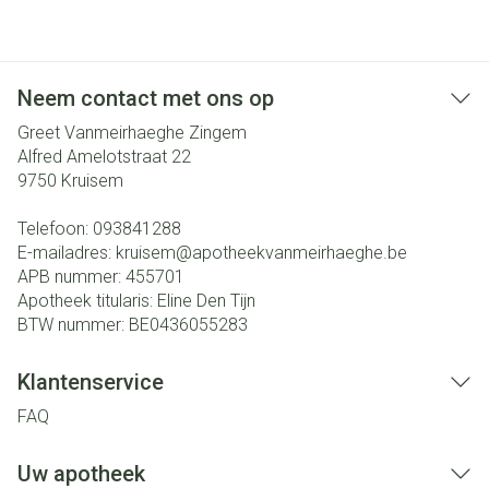
Neem contact met ons op
Greet Vanmeirhaeghe Zingem
Alfred Amelotstraat 22
9750
Kruisem
Telefoon:
093841288
E-mailadres:
kruisem@
apotheekvanmeirhaeghe.be
APB nummer:
455701
Apotheek titularis:
Eline Den Tijn
BTW nummer:
BE0436055283
Klantenservice
FAQ
Uw apotheek