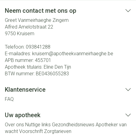
Neem contact met ons op
Greet Vanmeirhaeghe Zingem
Alfred Amelotstraat 22
9750
Kruisem
Telefoon:
093841288
E-mailadres:
kruisem@
apotheekvanmeirhaeghe.be
APB nummer:
455701
Apotheek titularis:
Eline Den Tijn
BTW nummer:
BE0436055283
Klantenservice
FAQ
Uw apotheek
Over ons
Nuttige links
Gezondheidsnieuws
Apotheker van
wacht
Voorschrift
Zorgtarieven