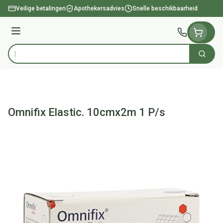
Ga naar de inhoud
Veilige betalingen
Apothekersadvies
Snelle beschikbaarheid
Menu
Zoek
Product, merk, categorie...
Omnifix Elastic. 10cmx2m 1 P/s