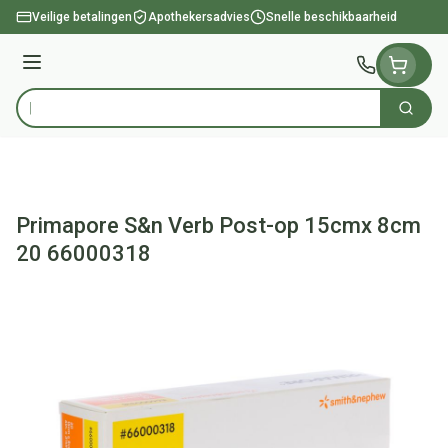
Ga naar de inhoud
Veilige betalingen
Apothekersadvies
Snelle beschikbaarheid
Menu
Zoek
Product, merk, categorie...
Primapore S&n Verb Post-op 15cmx 8cm
20 66000318