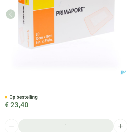
Primapore S&n Verb Post-op
Op bestelling
€ 23,40
Aantal