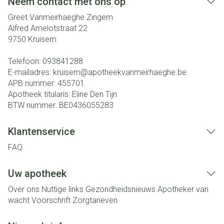
Neem contact met ons op
Greet Vanmeirhaeghe Zingem
Alfred Amelotstraat 22
9750
Kruisem
Telefoon:
093841288
E-mailadres:
kruisem@
apotheekvanmeirhaeghe.be
APB nummer:
455701
Apotheek titularis:
Eline Den Tijn
BTW nummer:
BE0436055283
Klantenservice
FAQ
Uw apotheek
Over ons
Nuttige links
Gezondheidsnieuws
Apotheker van
wacht
Voorschrift
Zorgtarieven