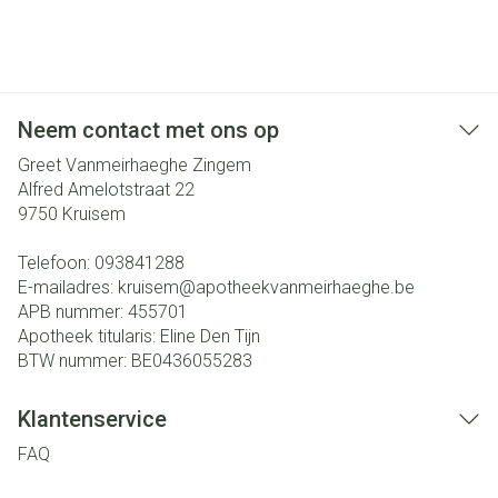
Neem contact met ons op
Greet Vanmeirhaeghe Zingem
Alfred Amelotstraat 22
9750
Kruisem
Telefoon:
093841288
E-mailadres:
kruisem@
apotheekvanmeirhaeghe.be
APB nummer:
455701
Apotheek titularis:
Eline Den Tijn
BTW nummer:
BE0436055283
Klantenservice
FAQ