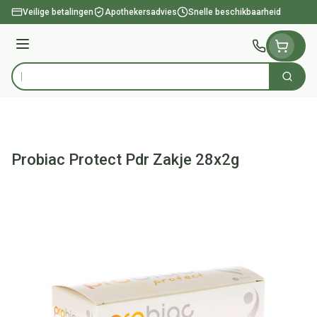
Ga naar de inhoud
Veilige betalingen
Apothekersadvies
Snelle beschikbaarheid
Menu
Zoek
Product, merk, categorie...
Probiac Protect Pdr Zakje 28x2g