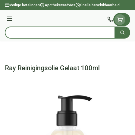
Ga naar de inhoud
Veilige betalingen
Apothekersadvies
Snelle beschikbaarheid
Menu
Zoek
Product, merk, categorie...
Ray Reinigingsolie Gelaat 100ml