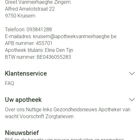
Greet Vanmeirhaeghe Zingem
Alfred Amelotstraat 22
9750
Kruisem
Telefoon:
093841288
E-mailadres:
kruisem@
apotheekvanmeirhaeghe.be
APB nummer:
455701
Apotheek titularis:
Eline Den Tijn
BTW nummer:
BE0436055283
Klantenservice
FAQ
Uw apotheek
Over ons
Nuttige links
Gezondheidsnieuws
Apotheker van
wacht
Voorschrift
Zorgtarieven
Nieuwsbrief