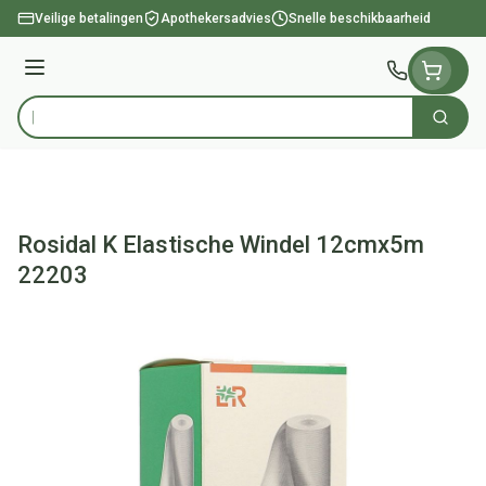
Ga naar de inhoud
Veilige betalingen
Apothekersadvies
Snelle beschikbaarheid
Menu
Zoek
Product, merk, categorie...
Rosidal K Elastische Windel 12cmx5m
22203