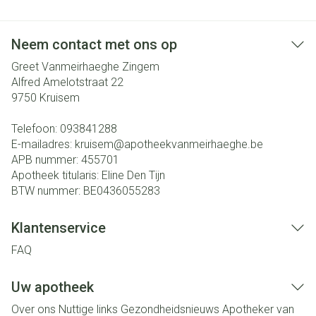
Neem contact met ons op
Greet Vanmeirhaeghe Zingem
Alfred Amelotstraat 22
9750
Kruisem
Telefoon:
093841288
E-mailadres:
kruisem@
apotheekvanmeirhaeghe.be
APB nummer:
455701
Apotheek titularis:
Eline Den Tijn
BTW nummer:
BE0436055283
Klantenservice
FAQ
Uw apotheek
Over ons
Nuttige links
Gezondheidsnieuws
Apotheker van