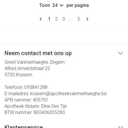
Toon
per pagina
Pagina's
U lees momenteel pagina
Pagina
Pagina
Pagina
1
2
3
...
5
Neem contact met ons op
Greet Vanmeirhaeghe Zingem
Alfred Amelotstraat 22
9750
Kruisem
Telefoon:
093841288
E-mailadres:
kruisem@
apotheekvanmeirhaeghe.be
APB nummer:
455701
Apotheek titularis:
Eline Den Tijn
BTW nummer:
BE0436055283
Klantenservice