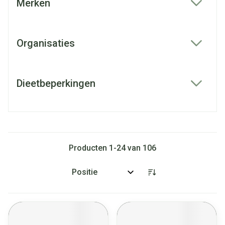
Merken
filter
Organisaties
filter
Dieetbeperkingen
filter
Producten
1
-
24
van
106
Sorteer op: