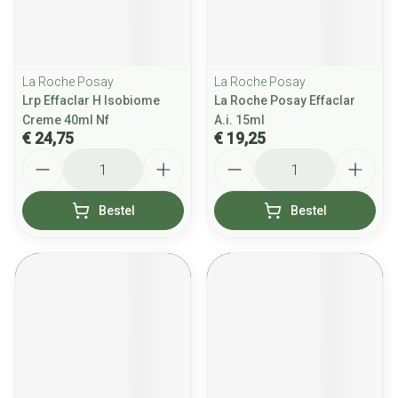
La Roche Posay
La Roche Posay
Lrp Effaclar H Isobiome
La Roche Posay Effaclar
Creme 40ml Nf
A.i. 15ml
€ 24,75
€ 19,25
Aantal
Aantal
Bestel
Bestel