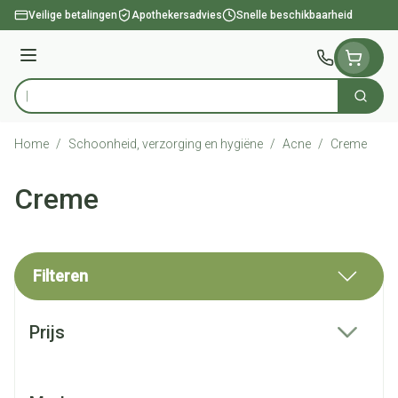
Ga naar de inhoud
Veilige betalingen
Apothekersadvies
Snelle beschikbaarheid
Menu
Zoek
Product, merk, categorie...
Home
/
Schoonheid, verzorging en hygiëne
/
Acne
/
Creme
Creme
Filteren
Doorgaan naar productlijst
Prijs
filter