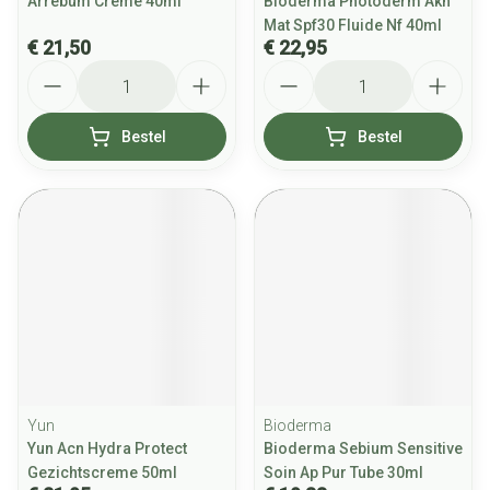
Arrebum Creme 40ml
Bioderma Photoderm Akn
Mat Spf30 Fluide Nf 40ml
€ 21,50
€ 22,95
Aantal
Aantal
Bestel
Bestel
Yun
Bioderma
Yun Acn Hydra Protect
Bioderma Sebium Sensitive
Gezichtscreme 50ml
Soin Ap Pur Tube 30ml