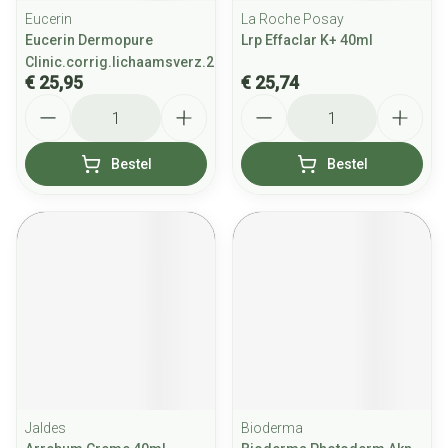
Eucerin
La Roche Posay
Eucerin Dermopure
Lrp Effaclar K+ 40ml
Clinic.corrig.lichaamsverz.200ml
€ 25,95
€ 25,74
Aantal
Aantal
Bestel
Bestel
Jaldes
Bioderma