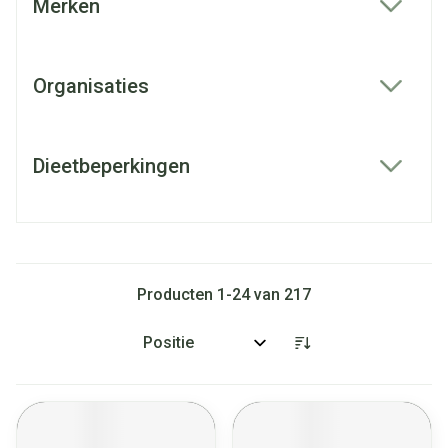
Merken
filter
Organisaties
filter
Dieetbeperkingen
filter
Producten
1
-
24
van
217
Sorteer op: