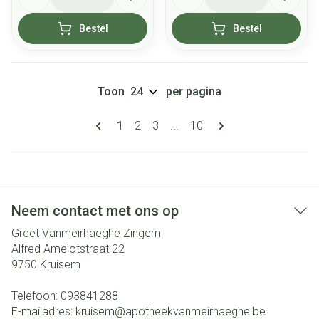
Bestel
Bestel
Toon
per pagina
Pagina's
U lees momenteel pagina
Pagina
Pagina
Pagina
1
2
3
...
10
Neem contact met ons op
Greet Vanmeirhaeghe Zingem
Alfred Amelotstraat 22
9750
Kruisem
Telefoon:
093841288
E-mailadres:
kruisem@
apotheekvanmeirhaeghe.be