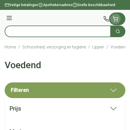
Ga naar de inhoud
Veilige betalingen
Apothekersadvies
Snelle beschikbaarheid
Menu
Zoek
Product, merk, categorie...
Home
/
Schoonheid, verzorging en hygiëne
/
Lippen
/
Voedend
Voedend
Filteren
Doorgaan naar productlijst
Prijs
filter