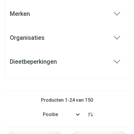
Merken
filter
Organisaties
filter
Dieetbeperkingen
filter
Producten
1
-
24
van
150
Sorteer op: