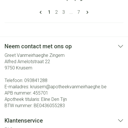
Pagina's
U lees momenteel pagina
Pagina
Pagina
Pagina
1
2
3
...
7
Neem contact met ons op
Greet Vanmeirhaeghe Zingem
Alfred Amelotstraat 22
9750
Kruisem
Telefoon:
093841288
E-mailadres:
kruisem@
apotheekvanmeirhaeghe.be
APB nummer:
455701
Apotheek titularis:
Eline Den Tijn
BTW nummer:
BE0436055283
Klantenservice