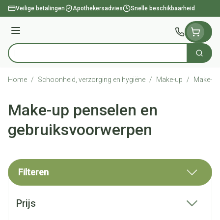
Ga naar de inhoud
Veilige betalingen
Apothekersadvies
Snelle beschikbaarheid
Menu
Zoek
Product, merk, categorie...
Home
/
Schoonheid, verzorging en hygiëne
/
Make-up
/
Make-up
Make-up penselen en
gebruiksvoorwerpen
Filteren
Doorgaan naar productlijst
Prijs
filter