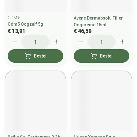
ODM 5
Avene Dermabsolu Filler
Odm5 Oogzalf 5g
Oogcreme 15ml
€ 13,91
€ 46,59
Aantal
Aantal
Bestel
Bestel