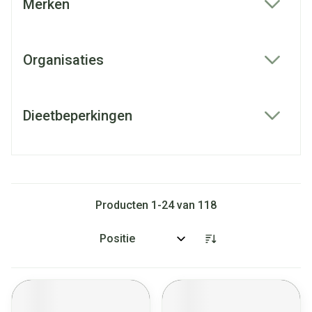
Merken
filter
Organisaties
filter
Dieetbeperkingen
filter
Producten
1
-
24
van
118
Sorteer op: