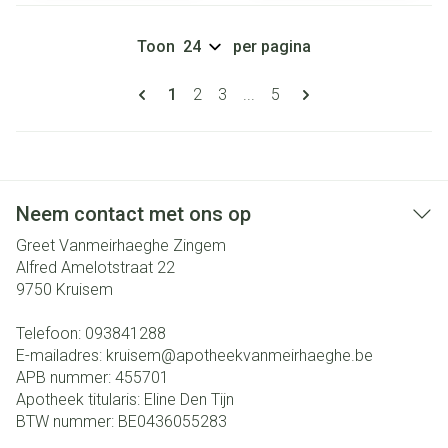
Toon
per pagina
Pagina's
U lees momenteel pagina
Pagina
Pagina
Pagina
1
2
3
...
5
Neem contact met ons op
Greet Vanmeirhaeghe Zingem
Alfred Amelotstraat 22
9750
Kruisem
Telefoon:
093841288
E-mailadres:
kruisem@
apotheekvanmeirhaeghe.be
APB nummer:
455701
Apotheek titularis:
Eline Den Tijn
BTW nummer:
BE0436055283