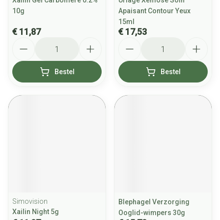
Xailin Gel Carbomere 0.2%
Uriage Xemose Soin
10g
Apaisant Contour Yeux
15ml
€ 11,87
€ 17,53
Aantal
Aantal
Bestel
Bestel
Simovision
Blephagel Verzorging
Xailin Night 5g
Ooglid-wimpers 30g