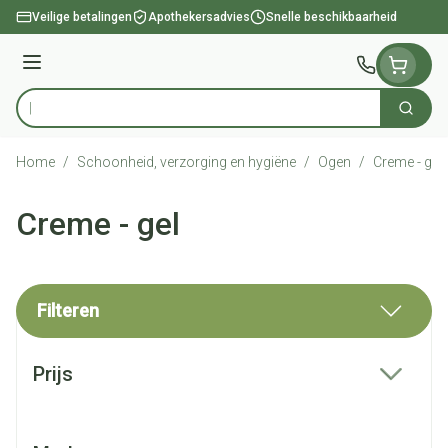
Ga naar de inhoud
Veilige betalingen
Apothekersadvies
Snelle beschikbaarheid
Menu
Zoek
Product, merk, categorie...
Home
/
Schoonheid, verzorging en hygiëne
/
Ogen
/
Creme - gel
Creme - gel
Filteren
Doorgaan naar productlijst
Prijs
filter