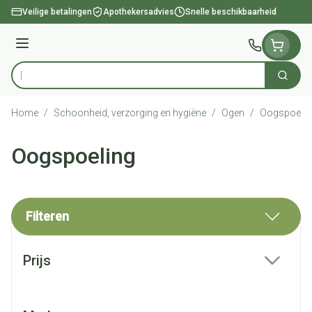
Ga naar de inhoud
Veilige betalingen
Apothekersadvies
Snelle beschikbaarheid
Menu
Zoek
Product, merk, categorie...
Home
/
Schoonheid, verzorging en hygiëne
/
Ogen
/
Oogspoelin
Oogspoeling
Filteren
Doorgaan naar productlijst
Prijs
filter