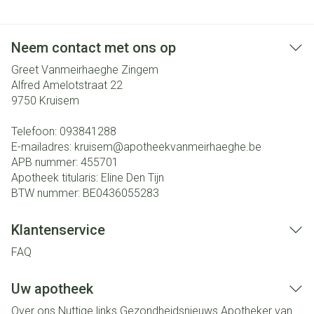
Neem contact met ons op
Greet Vanmeirhaeghe Zingem
Alfred Amelotstraat 22
9750
Kruisem
Telefoon:
093841288
E-mailadres:
kruisem@
apotheekvanmeirhaeghe.be
APB nummer:
455701
Apotheek titularis:
Eline Den Tijn
BTW nummer:
BE0436055283
Klantenservice
FAQ
Uw apotheek
Over ons
Nuttige links
Gezondheidsnieuws
Apotheker van