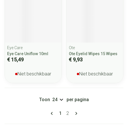
Eye Care
Ote
Eye Care Uniflow 10ml
Ote Eyelid Wipes 15 Wipes
€ 15,49
€ 9,93
Niet beschikbaar
Niet beschikbaar
Toon
per pagina
Pagina's
U lees momenteel pagina
Pagina
1
2