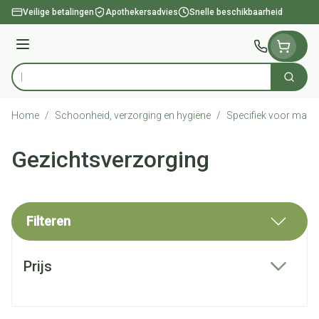
Ga naar de inhoud
Veilige betalingen
Apothekersadvies
Snelle beschikbaarheid
Menu
Zoek
Product, merk, categorie...
Home
/
Schoonheid, verzorging en hygiëne
/
Specifiek voor man
Gezichtsverzorging
Filteren
Doorgaan naar productlijst
Prijs
filter