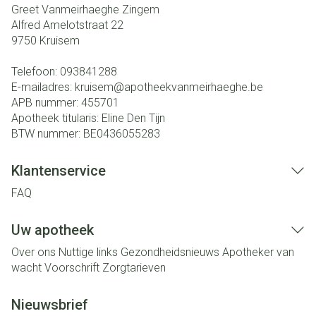
Greet Vanmeirhaeghe Zingem
Alfred Amelotstraat 22
9750
Kruisem
Telefoon:
093841288
E-mailadres:
kruisem@
apotheekvanmeirhaeghe.be
APB nummer:
455701
Apotheek titularis:
Eline Den Tijn
BTW nummer:
BE0436055283
Klantenservice
FAQ
Uw apotheek
Over ons
Nuttige links
Gezondheidsnieuws
Apotheker van
wacht
Voorschrift
Zorgtarieven
Nieuwsbrief