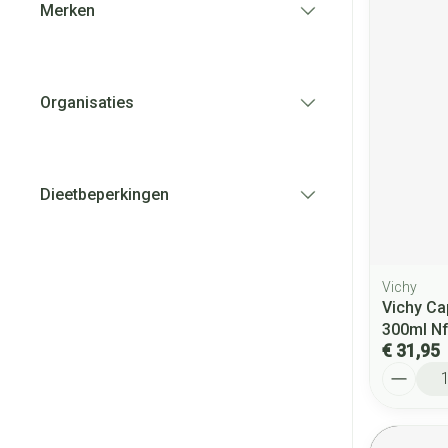
Merken
filter
Organisaties
filter
Dieetbeperkingen
filter
Vichy
Vichy Ca
300ml N
€ 31,95
Aantal