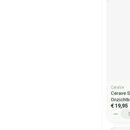
CeraVe
Cerave 
Onzichtb
€ 19,95
Aantal