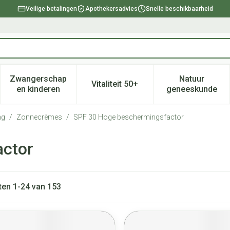
Veilige betalingen
Apothekersadvies
Snelle beschikbaarheid
Zwangerschap
Natuur
Vitaliteit 50+
, verzorging en hygiëne categorie
enu voor Dieet, voeding en vitamines categorie
Toon submenu voor Zwangerschap en kinderen ca
Toon submenu voor Vitaliteit 
Toon subm
en kinderen
geneeskunde
ng
/
Zonnecrèmes
/
SPF 30 Hoge beschermingsfactor
actor
ten
1
-
24
van
153