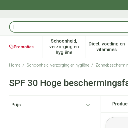
Ga naar de inhoud
Product, merk, categorie...
Schoonheid,
Dieet, voeding en
verzorging en
Promoties
Toon submenu voor Schoonheid
Toon subm
vitamines
hygiëne
Home
/
Schoonheid, verzorging en hygiëne
/
Zonnebeschermi
SPF 30 Hoge beschermingsf
Doorgaan naar productlijst
Produc
Prijs
filter