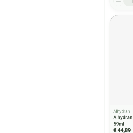
Alhydran
Alhydran
59ml
€ 44,89