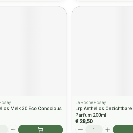
 Posay
La Roche Posay
elios Melk 30 Eco Conscious
Lrp Anthelios Onzichtbare
Parfum 200ml
€ 28,50
Aantal