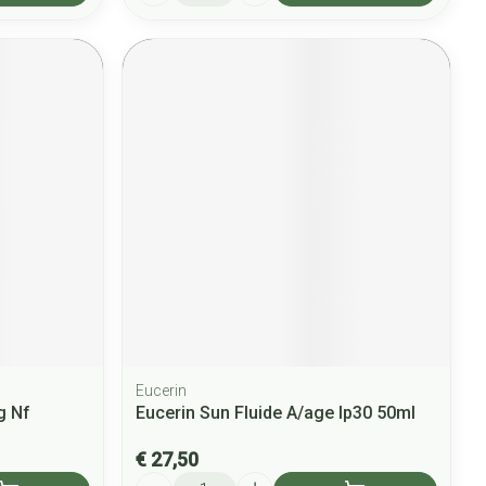
Eucerin
g Nf
Eucerin Sun Fluide A/age Ip30 50ml
€ 27,50
Aantal