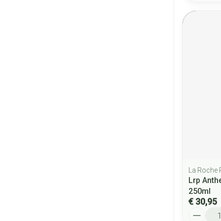
La Roche
Lrp Anth
250ml
€ 30,95
Aantal