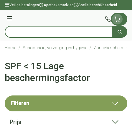
Ga naar de inhoud
Veilige betalingen
Apothekersadvies
Snelle beschikbaarheid
Menu
Zoek
Product, merk, categorie...
Home
/
Schoonheid, verzorging en hygiëne
/
Zonnebescherming
SPF < 15 Lage
beschermingsfactor
Filteren
Doorgaan naar productlijst
Prijs
filter