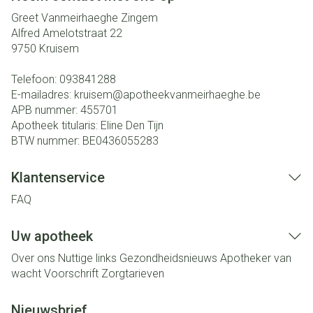
Greet Vanmeirhaeghe Zingem
Alfred Amelotstraat 22
9750
Kruisem
Telefoon:
093841288
E-mailadres:
kruisem@
apotheekvanmeirhaeghe.be
APB nummer:
455701
Apotheek titularis:
Eline Den Tijn
BTW nummer:
BE0436055283
Klantenservice
FAQ
Uw apotheek
Over ons
Nuttige links
Gezondheidsnieuws
Apotheker van
wacht
Voorschrift
Zorgtarieven
Nieuwsbrief