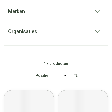
Merken
filter
Organisaties
filter
17
producten
Sorteer op: