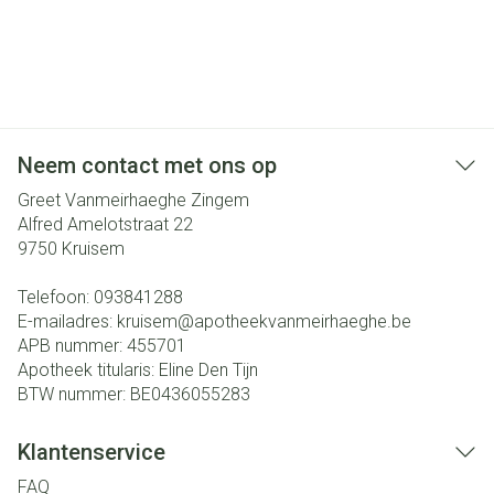
Neem contact met ons op
Greet Vanmeirhaeghe Zingem
Alfred Amelotstraat 22
9750
Kruisem
Telefoon:
093841288
E-mailadres:
kruisem@
apotheekvanmeirhaeghe.be
APB nummer:
455701
Apotheek titularis:
Eline Den Tijn
BTW nummer:
BE0436055283
Klantenservice
FAQ