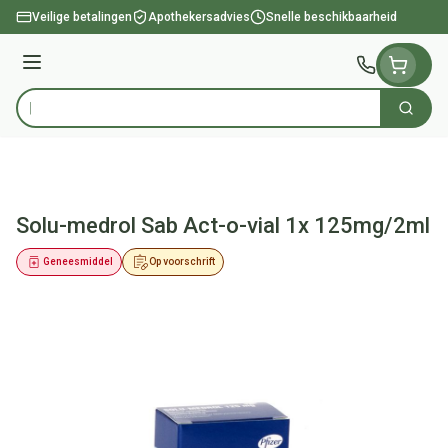
Ga naar de inhoud
Veilige betalingen
Apothekersadvies
Snelle beschikbaarheid
Menu
Zoek
Product, merk, categorie...
Solu-medrol Sab Act-o-vial 1x 125mg/2ml
Geneesmiddel
Op voorschrift