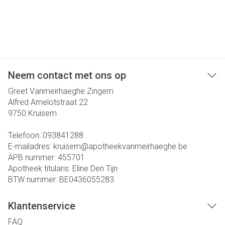
Neem contact met ons op
Greet Vanmeirhaeghe Zingem
Alfred Amelotstraat 22
9750
Kruisem
Telefoon:
093841288
E-mailadres:
kruisem@
apotheekvanmeirhaeghe.be
APB nummer:
455701
Apotheek titularis:
Eline Den Tijn
BTW nummer:
BE0436055283
Klantenservice
FAQ