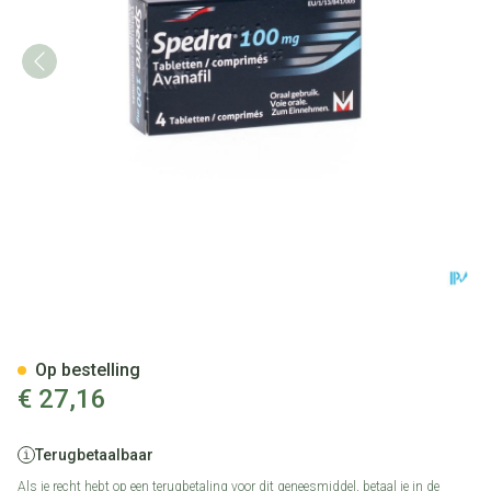
Spedra 100mg Tabl 4 X 100m
Op bestelling
€ 27,16
Terugbetaalbaar
Als je recht hebt op een terugbetaling voor dit geneesmiddel, betaal je in de