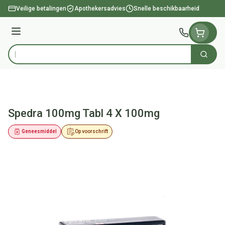
Ga naar de inhoud
Veilige betalingen
Apothekersadvies
Snelle beschikbaarheid
Menu
Zoek
Product, merk, categorie...
Spedra 100mg Tabl 4 X 100mg
Geneesmiddel
Op voorschrift