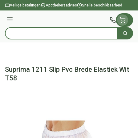
Ga naar de inhoud
Veilige betalingen
Apothekersadvies
Snelle beschikbaarheid
Menu
Zoek
Product, merk, categorie...
Suprima 1211 Slip Pvc Brede Elastiek Wit
T58