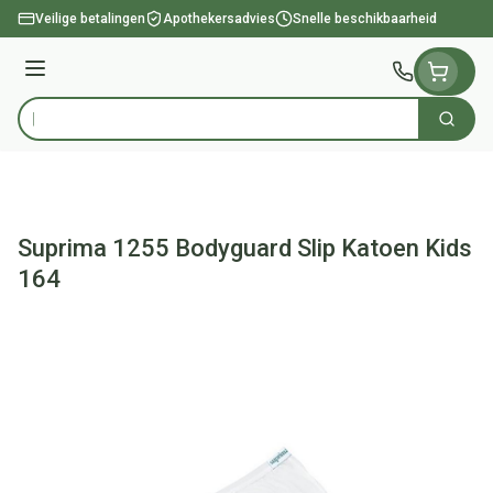
Ga naar de inhoud
Veilige betalingen
Apothekersadvies
Snelle beschikbaarheid
Menu
Zoek
Product, merk, categorie...
Suprima 1255 Bodyguard Slip Katoen Kids
164