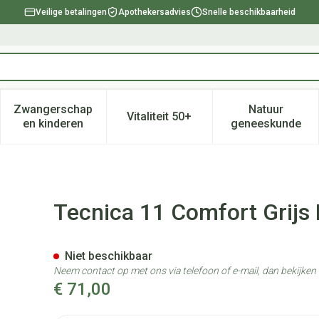
Veilige betalingen
Apothekersadvies
Snelle beschikbaarheid
Zwangerschap
Natuur
Vitaliteit 50+
, verzorging en hygiëne categorie
enu voor Dieet, voeding en vitamines categorie
Toon submenu voor Zwangerschap en kinderen ca
Toon submenu voor Vitaliteit 
Toon subm
en kinderen
geneeskunde
40 W Xl
Tecnica 11 Comfort Grijs
Niet beschikbaar
Neem contact op met ons via telefoon of e-mail, dan bekijke
€ 71,00