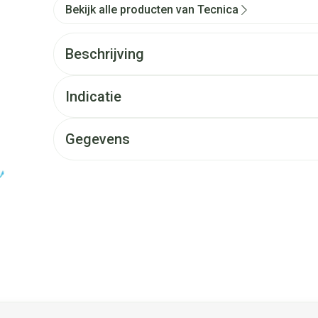
Bekijk alle producten van Tecnica
Beschrijving
Indicatie
Gegevens
et de tabtoets. Je kunt de carrousel overslaan of direct naar d