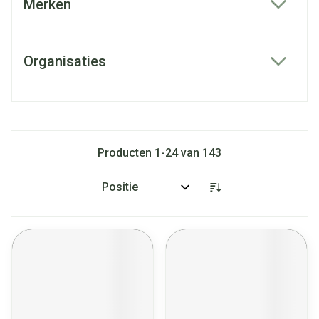
Merken
filter
Organisaties
filter
Producten
1
-
24
van
143
Sorteer op: