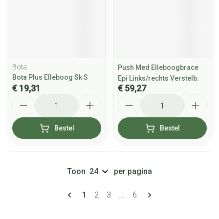
Bota
Push Med Elleboogbrace
Bota Plus Elleboog Sk S
Epi Links/rechts Verstelb.
€ 19,31
€ 59,27
Aantal
Aantal
Bestel
Bestel
Toon
per pagina
Pagina's
U lees momenteel pagina
Pagina
Pagina
Pagina
1
2
3
...
6