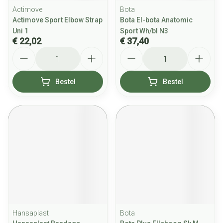
Actimove
Bota
Actimove Sport Elbow Strap
Bota El-bota Anatomic
Uni 1
Sport Wh/bl N3
€ 22,02
€ 37,40
Aantal
Aantal
Bestel
Bestel
Hansaplast
Bota