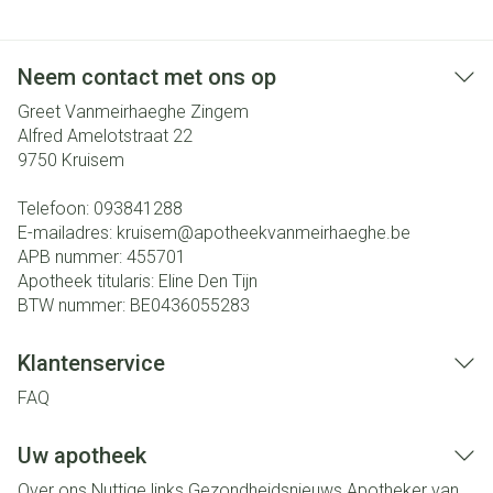
Neem contact met ons op
Greet Vanmeirhaeghe Zingem
Alfred Amelotstraat 22
9750
Kruisem
Telefoon:
093841288
E-mailadres:
kruisem@
apotheekvanmeirhaeghe.be
APB nummer:
455701
Apotheek titularis:
Eline Den Tijn
BTW nummer:
BE0436055283
Klantenservice
FAQ
Uw apotheek
Over ons
Nuttige links
Gezondheidsnieuws
Apotheker van