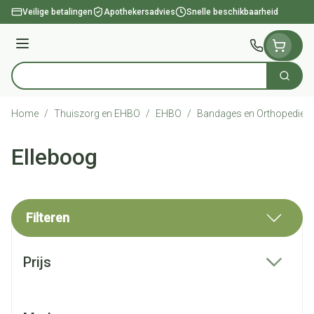
Ga naar de inhoud
Veilige betalingen
Apothekersadvies
Snelle beschikbaarheid
Menu
Zoek
Product, merk, categorie...
Home
/
Thuiszorg en EHBO
/
EHBO
/
Bandages en Orthopedie -
Elleboog
Filteren
Doorgaan naar productlijst
Prijs
filter