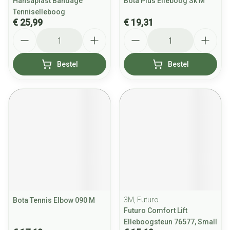
Hansaplast Bandage
Bota Plus Elleboog Sk M
Tenniselleboog
€ 25,99
€ 19,31
Aantal
Aantal
Bestel
Bestel
3M, Futuro
Bota Tennis Elbow 090 M
Futuro Comfort Lift
Elleboogsteun 76577, Small